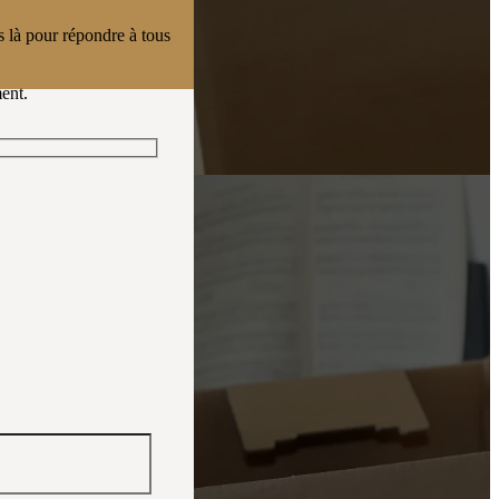
là pour répondre à tous
ent.