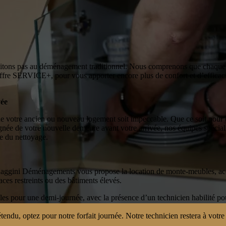
tons pas au déménagement traditionnel. Nous comprenons que chaque 
e SERVICE+, pour vous apporter encore plus de confort et d’efficacit
vée
ue votre ancien ou nouveau logement soit impeccable. Que ce soit pour
gnée de votre nouvelle demeure avant votre arrivée, nos équipes spécial
re du nettoyage.
 Raggini Déménagements vous propose la location de monte-meubles, a
ces restreints ou des bâtiments élevés.
s pour une demi-journée, avec la présence d’un technicien habilité pour
endu, optez pour notre forfait journée. Notre technicien restera à votre 