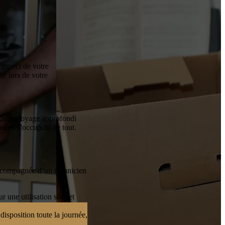
aspect de votre
é lors de votre
 un nettoyage approfondi
isées s’occupent de tout.
ccompagnée d’un technicien
 une utilisation sûre et
disposition toute la journée,