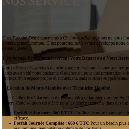
NOS SERVICE +
Chez Raggini Déménagements à Chalon-sur-Saône, nous ne nous limi
déménagement compte. C’est pourquoi nous avons développé notre offr
déménagement.
1. Nettoyage Professionnel : Avant Votre Départ ou à Votre Arri
Nous offrons des services de nettoyage professionnels pour assurer q
après avoir vidé votre ancienne résidence ou pour une préparation soi
Profitez d’un espace propre et accueillant, sans le stress supplémentai
2. Location de Monte-Meubles avec Technicien Habilité
Pour faciliter le déplacement de vos meubles volumineux ou lourds,
expert. Cette solution est idéale pour les déménagements dans des espa
Forfait ½ Journée : 360 € TTC
Profitez de notre monte-meuble
efficace.
Forfait Journée Complète : 660 € TTC
Pour un besoin plus ét
assurant une manipulation optimale de vos biens.