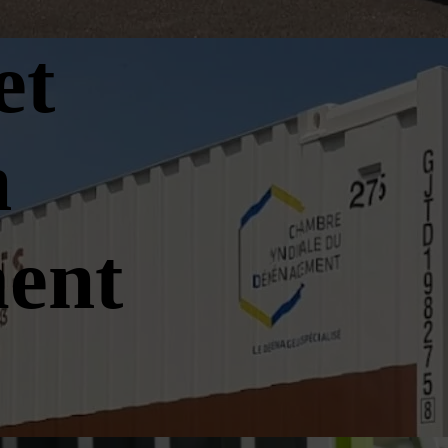
et
n
ent