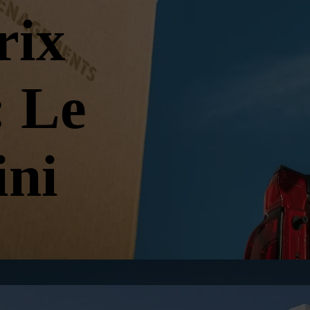
rix
: Le
ini