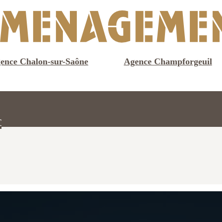
GARDE-MEUBL
DÉ
ence Chalon-sur-Saône
Agence Champforgeuil
T