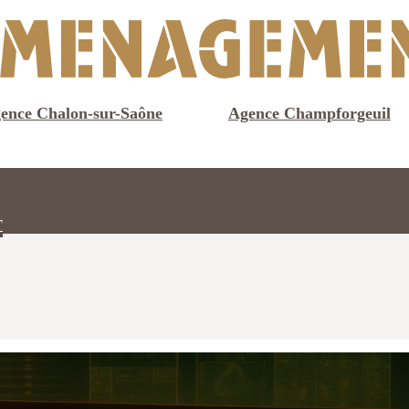
ence Chalon-sur-Saône
Agence Champforgeuil
T