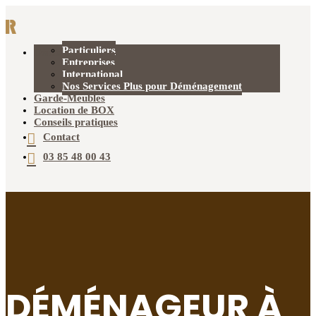
Particuliers
Déménagement
Entreprises
International
Nos Services Plus pour Déménagement
Garde-Meubles
Location de BOX
Conseils pratiques
Contact
03 85 48 00 43
DÉMÉNAGEUR À