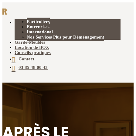
Particuliers
Déménagement
Entreprises
International
Nos Services Plus pour Déménagement
Garde-Meubles
Location de BOX
Conseils pratiques
Contact
03 85 48 00 43
APRÈS LE