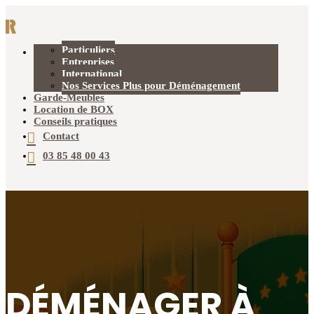
Particuliers
Déménagement
Entreprises
International
Nos Services Plus pour Déménagement
Garde-Meubles
Location de BOX
Conseils pratiques
Contact
03 85 48 00 43
DÉMÉNAGER À