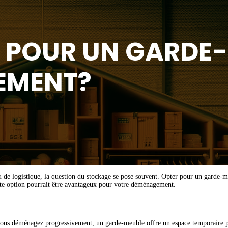
 POUR UN GARDE-
EMENT?
u de logistique, la question du stockage se pose souvent. Opter pour un garde
tte option pourrait être avantageux pour votre déménagement.
ous déménagez progressivement, un garde-meuble offre un espace temporaire pou