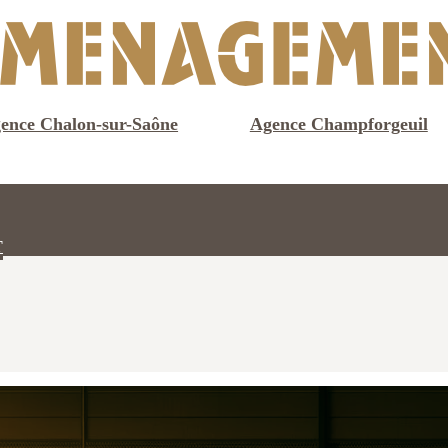
ence Chalon-sur-Saône
Agence Champforgeuil
T