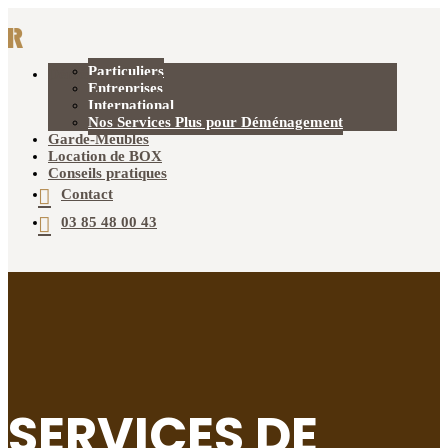
Particuliers
Déménagement
Entreprises
International
Nos Services Plus pour Déménagement
Garde-Meubles
Location de BOX
Conseils pratiques
Contact
03 85 48 00 43
SERVICES DE